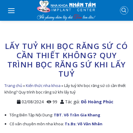
Skip
to
content
LẤY TUỶ KHI BỌC RĂNG SỨ CÓ
CẦN THIẾT KHÔNG? QUY
TRÌNH BỌC RĂNG SỨ KHI LẤY
TUỶ
Trang chủ
»
Kiến thức nha khoa
»
Lấy tuỷ khi bọc răng sứ có cần thiết
không? Quy trình bọc răng sứ khi lấy tuỷ
02/08/2024
99
Tác giả:
Đỗ Hoàng Phúc
Tổng Biên Tập Nội Dung:
TBT. Võ Trần Gia Khang
Cố vấn chuyên môn nha khoa:
Ts.Bs: Võ Văn Nhân