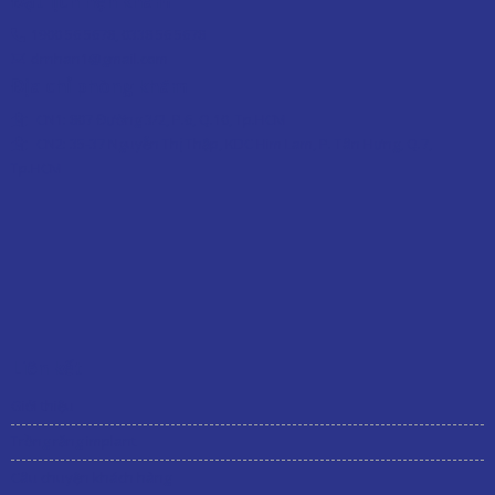
Đặt lịch hẹn khám
1900 56 5678
,
0338 56 5678
drnhan1@gmail.com
Địa chỉ phòng khám
CN1:
807 Đường 3/2, P.6, Q.10, Tp.HCM
CN2: 35-37 Nguyễn Thị Thập, KDC Him Lam, P. Tân Hưng, Q.7,
Tp.HCM
Liên kết
Giới thiệu
Trồng răng implant
Câu chuyện khách hàng