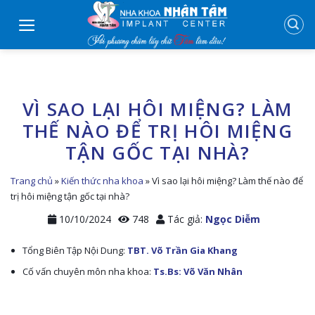
Skip
to
content
VÌ SAO LẠI HÔI MIỆNG? LÀM
THẾ NÀO ĐỂ TRỊ HÔI MIỆNG
TẬN GỐC TẠI NHÀ?
Trang chủ
»
Kiến thức nha khoa
»
Vì sao lại hôi miệng? Làm thế nào để
trị hôi miệng tận gốc tại nhà?
10/10/2024
748
Tác giả:
Ngọc Diễm
Tổng Biên Tập Nội Dung:
TBT. Võ Trần Gia Khang
Cố vấn chuyên môn nha khoa:
Ts.Bs: Võ Văn Nhân