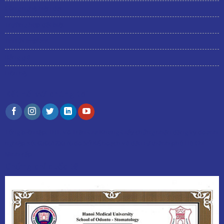
Công nghệ hiện đại
Trường hợp đặt biệt
Tin tức implant
Bảng giá
Liên hệ
Kết nối với chúng tôi
Tổng biên tập:
TBT. Võ Trần Gia Khang
Giấy chứng nhận đăng ký doanh
nghiệp số: 0306123376 do Sở Kế hoạch và đầu tư thành phố Hồ Chí
Minh cấp
Chứng chỉ quốc tế