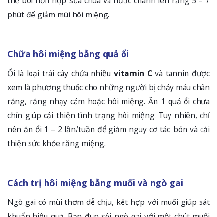
thể bôi hỗn hợp sữa chua và nước chanh lên răng 5 – 7
phút để giảm mùi hôi miệng.
Chữa hôi miệng bằng quả ổi
Ổi là loại trái cây chứa nhiều
vitamin C
và tannin được
xem là phương thuốc cho những người bị chảy máu chân
răng, răng nhạy cảm hoặc hôi miệng. Ăn 1 quả ổi chưa
chín giúp cải thiện tình trạng hôi miệng. Tuy nhiên, chỉ
nên ăn ổi 1 – 2 lần/tuần để giảm nguy cơ táo bón và cải
thiện sức khỏe răng miệng.
Cách trị hôi miệng bằng muối và ngò gai
Ngò gai có mùi thơm dễ chịu, kết hợp với muối giúp sát
khuẩn hiệu quả. Bạn đun sôi ngò gai với một chút muối