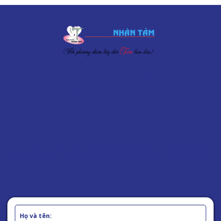
GIÚP QUÝ KHÁCH ĂN NHAI
NGON MIỆNG LÀ SỨ MỆNH
HÀNG ĐẦU CỦA TRUNG TÂM
IMPLANT NHÂN TÂM
Đã có hơn 100.000 khách hàng trồng răng Implant và được chăm sóc
răng miệng trọn đời Hãy để lại thông tin để được Bác sĩ của chúng tôi
tư vấn trực tiếp nhé