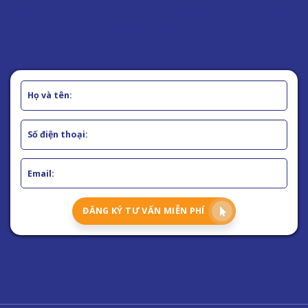
răng miệng trọn đời Hãy để lại thông tin để được Bác sĩ của chúng tôi
tư vấn trực tiếp nhé
ĐĂNG KÝ TƯ VẤN MIỄN PHÍ