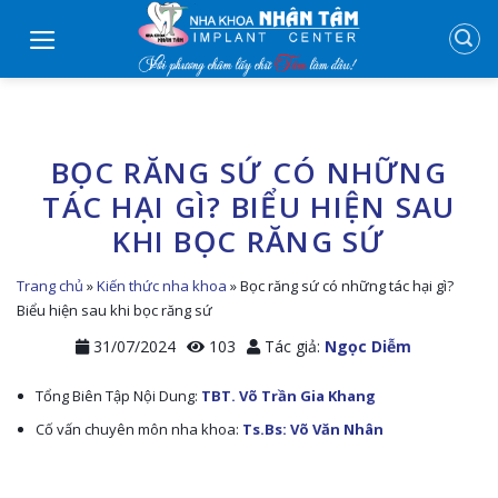
Skip
to
content
BỌC RĂNG SỨ CÓ NHỮNG
TÁC HẠI GÌ? BIỂU HIỆN SAU
KHI BỌC RĂNG SỨ
Trang chủ
»
Kiến thức nha khoa
»
Bọc răng sứ có những tác hại gì?
Biểu hiện sau khi bọc răng sứ
31/07/2024
103
Tác giả:
Ngọc Diễm
Tổng Biên Tập Nội Dung:
TBT. Võ Trần Gia Khang
Cố vấn chuyên môn nha khoa:
Ts.Bs: Võ Văn Nhân