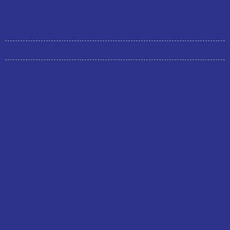
Giờ mở cửa
Thứ 2 - Thứ 7: 8:00 - 20:00
Chủ nhật: 8:00 - 17:00
Đặt lịch hẹn khám
1900 56 5678
,
0338 56 5678
drnhan1@gmail.com
Địa chỉ phòng khám
CN1:
807 Đường 3/2, P.6, Q.10, Tp.HCM
CN2: 35-37 Nguyễn Thị Thập, KDC Him Lam, P. Tân Hưng, Q.7,
Tp.HCM