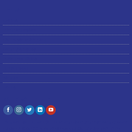
Liên kết
Giới thiệu
Trồng răng implant
Câu chuyện khách hàng
Công nghệ hiện đại
Trường hợp đặt biệt
Tin tức implant
Bảng giá
Liên hệ
Kết nối với chúng tôi
Tổng biên tập:
TBT. Võ Trần Gia Khang
Giấy chứng nhận đăng ký doanh
nghiệp số: 0306123376 do Sở Kế hoạch và đầu tư thành phố Hồ Chí