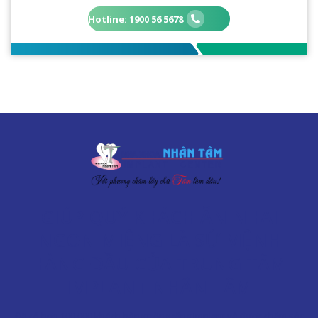
Hotline: 1900 56 5678
GIÚP QUÝ KHÁCH ĂN NHAI
NGON MIỆNG LÀ SỨ MỆNH
HÀNG ĐẦU CỦA TRUNG TÂM
IMPLANT NHÂN TÂM
Đã có hơn 100.000 khách hàng trồng răng Implant và được chăm sóc