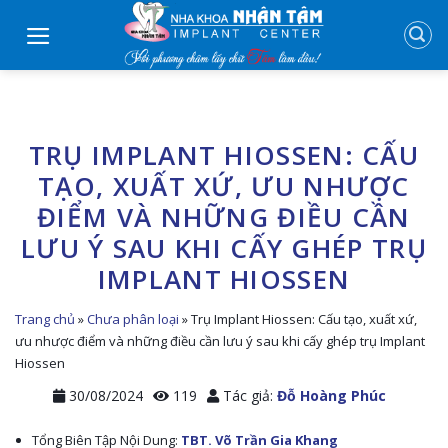
Skip
to
content
TRỤ IMPLANT HIOSSEN: CẤU
TẠO, XUẤT XỨ, ƯU NHƯỢC
ĐIỂM VÀ NHỮNG ĐIỀU CẦN
LƯU Ý SAU KHI CẤY GHÉP TRỤ
IMPLANT HIOSSEN
Trang chủ
»
Chưa phân loại
»
Trụ Implant Hiossen: Cấu tạo, xuất xứ,
ưu nhược điểm và những điều cần lưu ý sau khi cấy ghép trụ Implant
Hiossen
30/08/2024
119
Tác giả:
Đỗ Hoàng Phúc
Tổng Biên Tập Nội Dung:
TBT. Võ Trần Gia Khang