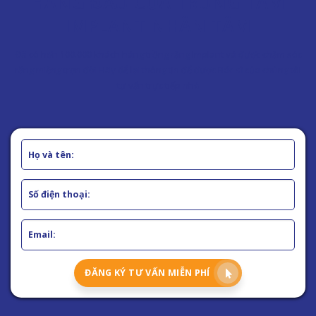
HÀNG ĐẦU CỦA TRUNG TÂM
IMPLANT NHÂN TÂM
Đã có hơn 100.000 khách hàng trồng răng Implant và được chăm sóc
răng miệng trọn đời Hãy để lại thông tin để được Bác sĩ của chúng tôi
tư vấn trực tiếp nhé
ĐĂNG KÝ TƯ VẤN MIỄN PHÍ