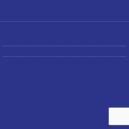
Giờ mở cửa
Thứ 2 - Thứ 7: 8:00 - 20:00
Chủ nhật: 8:00 - 17:00
Đặt lịch hẹn khám
1900 56 5678
,
0338 56 5678
drnhan1@gmail.com
Địa chỉ phòng khám
CN1:
807 Đường 3/2, P.6, Q.10, Tp.HCM
CN2: 35-37 Nguyễn Thị Thập, KDC Him Lam, P. Tân Hưng, Q.7,
Tp.HCM