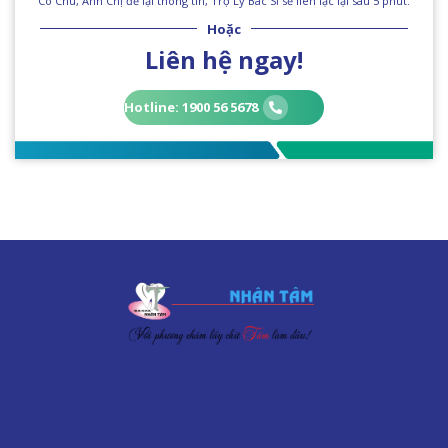
Cô Chú, Anh Chị để lại thông tin, Trợ Lý Bác Sĩ sẽ liên lạc lại sau 5 phút.
Hoặc
Liên hệ ngay!
Hotline: 1900 56 5678
GIÚP QUÝ KHÁCH ĂN NHAI
NGON MIỆNG LÀ SỨ MỆNH