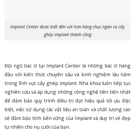
Implant Center được biết đến với hơn hàng chục ngàn ca cấy
ghép implant thành công
Đội ngũ bác sĩ tại Implant Center là những bác sĩ hàng
đầu với kiến thức chuyên sâu và kinh nghiệm lâu năm
trong lĩnh vực cấy ghép implant. Nha khoa luôn tiếp tục
nghiên cứu và áp dụng những công nghệ tiên tiến nhất
để đảm bảo quy trình điều trị đạt hiệu quả tối ưu. Đặc
biệt, việc sử dụng các vật liệu an toàn và chất lượng cao
sẽ đảm bảo tính bền vững của Implant và duy trì vẻ đẹp
tự nhiên cho nụ cười của bạn.