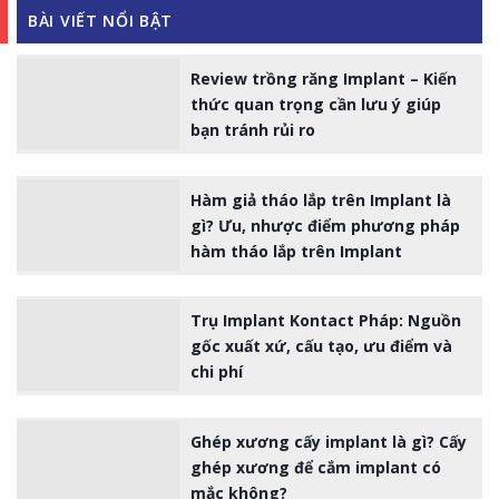
BÀI VIẾT NỔI BẬT
Review trồng răng Implant – Kiến
thức quan trọng cần lưu ý giúp
bạn tránh rủi ro
Hàm giả tháo lắp trên Implant là
gì? Ưu, nhược điểm phương pháp
hàm tháo lắp trên Implant
Trụ Implant Kontact Pháp: Nguồn
gốc xuất xứ, cấu tạo, ưu điểm và
chi phí
Ghép xương cấy implant là gì? Cấy
ghép xương để cắm implant có
mắc không?