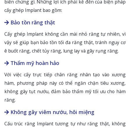
biến chứng gì. Những lợi ích phải kể đến của biện pháp
cấy ghép Implant bao gồm:
Bảo tồn răng thật
Cấy ghép Implant không cần mài nhỏ răng tự nhiên, vì
vậy sẽ giúp bạn bảo tồn tối đa răng thật, tránh nguy cơ
ê buốt răng, chết tủy răng, lung lay và gãy rụng răng.
Thẩm mỹ hoàn hảo
Với việc cấy trực tiếp chân răng nhân tạo vào xương
hàm, phương pháp này có thể ngăn chặn tiêu xương,
không gây tụt nướu, đảm bảo thẩm mỹ tối ưu cho hàm
răng.
Không gây viêm nướu, hôi miệng
Cấu trúc răng Implant tương tự như răng thật, không