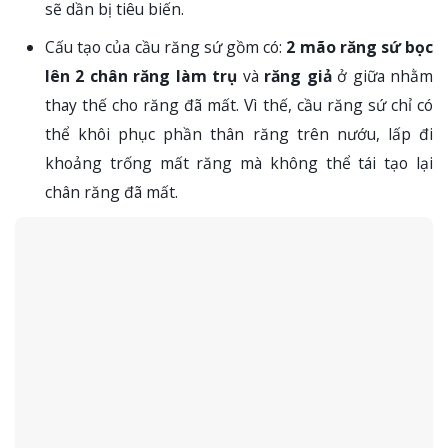
sẽ dần bị tiêu biến.
Cấu tạo của cầu răng sứ gồm có:
2 mão răng sứ bọc
lên 2 chân răng làm trụ
và
răng giả
ở giữa nhằm
thay thế cho răng đã mất. Vì thế, cầu răng sứ chỉ có
thể khôi phục phần thân răng trên nướu, lấp đi
khoảng trống mất răng mà không thể tái tạo lại
chân răng đã mất.