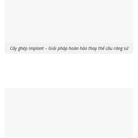
Cấy ghép Implant – Giải pháp hoàn hảo thay thế cầu răng sứ