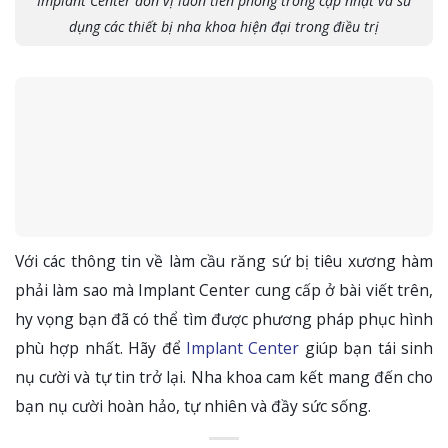
Implant Center đơn vị luôn tiên phong trong cập nhật và sử
dụng các thiết bị nha khoa hiện đại trong điều trị
Với các thông tin về làm cầu răng sứ bị tiêu xương hàm
phải làm sao mà Implant Center cung cấp ở bài viết trên,
hy vọng bạn đã có thể tìm được phương pháp phục hình
phù hợp nhất. Hãy để
Implant Center
giúp bạn tái sinh
nụ cười và tự tin trở lại. Nha khoa cam kết mang đến cho
bạn nụ cười hoàn hảo, tự nhiên và đầy sức sống.