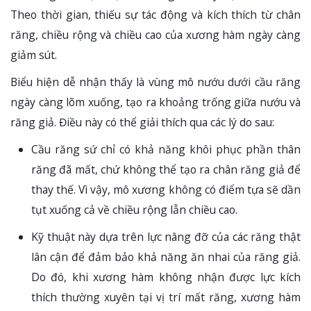
Theo thời gian, thiếu sự tác động và kích thích từ chân
răng, chiều rộng và chiều cao của xương hàm ngày càng
giảm sút.
Biểu hiện dễ nhận thấy là vùng mô nướu dưới cầu răng
ngày càng lõm xuống, tạo ra khoảng trống giữa nướu và
răng giả. Điều này có thể giải thích qua các lý do sau:
Cầu răng sứ chỉ có khả năng khôi phục phần thân
răng đã mất, chứ không thể tạo ra chân răng giả để
thay thế. Vì vậy, mô xương không có điểm tựa sẽ dần
tụt xuống cả về chiều rộng lẫn chiều cao.
Kỹ thuật này dựa trên lực nâng đỡ của các răng thật
lân cận để đảm bảo khả năng ăn nhai của răng giả.
Do đó, khi xương hàm không nhận được lực kích
thích thường xuyên tại vị trí mất răng, xương hàm