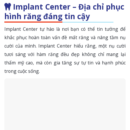
Implant Center – Địa chỉ phục
hình răng đáng tin cậy
Implant Center tự hào là nơi bạn có thể tin tưởng để
khắc phục hoàn toàn vấn đề mất răng và nâng tầm nụ
cười của mình. Implant Center hiểu rằng, một nụ cười
tươi sáng với hàm răng đều đẹp không chỉ mang lại
thẩm mỹ cao, mà còn gia tăng sự tự tin và hạnh phúc
trong cuộc sống.