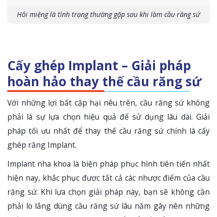
Hôi miệng là tình trạng thường gặp sau khi làm cầu răng sứ
Cấy ghép Implant – Giải pháp
hoàn hảo thay thế cầu răng sứ
Với những lợi bất cập hại nêu trên, cầu răng sứ không
phải là sự lựa chọn hiệu quả để sử dụng lâu dài. Giải
pháp tối ưu nhất để thay thế cầu răng sứ chính là cấy
ghép răng Implant.
Implant nha khoa là biện pháp phục hình tiên tiến nhất
hiện nay, khắc phục được tất cả các nhược điểm của cầu
răng sứ. Khi lựa chọn giải pháp này, bạn sẽ không cần
phải lo lắng dùng cầu răng sứ lâu năm gây nên những