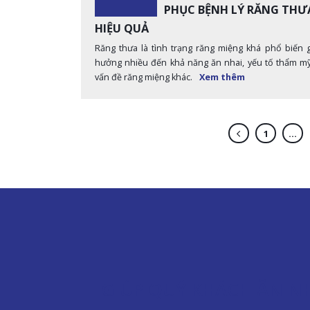
PHỤC BỆNH LÝ RĂNG THƯ
HIỆU QUẢ
Răng thưa là tình trạng răng miệng khá phổ biến 
hưởng nhiều đến khả năng ăn nhai, yếu tố thẩm mỹ
vấn đề răng miệng khác.
Xem thêm
1
…
GIÚP QUÝ KHÁCH ĂN N