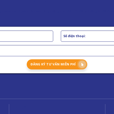
IMPLANT CENTER
Implant và được chăm sóc răng miệng trọn đời Hãy để lại thông tin để được 
ĐĂNG KÝ TƯ VẤN MIỄN PHÍ
Liên kết
Tổn
đăn