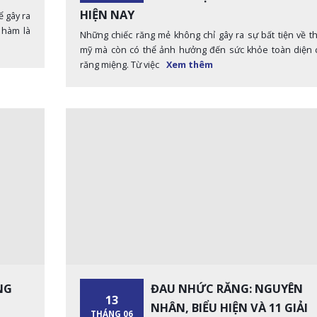
HIỆN NAY
ể gây ra
 hàm là
Những chiếc răng mẻ không chỉ gây ra sự bất tiện về t
mỹ mà còn có thể ảnh hưởng đến sức khỏe toàn diện 
răng miệng. Từ việc
Xem thêm
NG
ĐAU NHỨC RĂNG: NGUYÊN
13
C
NHÂN, BIỂU HIỆN VÀ 11 GIẢI
THÁNG 06