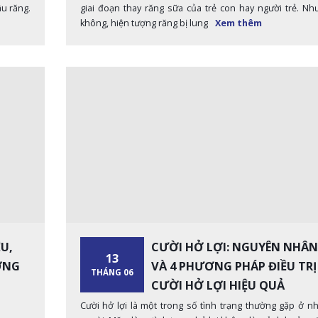
âu răng.
giai đoạn thay răng sữa của trẻ con hay người trẻ. Nh
không, hiện tượng răng bị lung
Xem thêm
U,
CƯỜI HỞ LỢI: NGUYÊN NHÂN
13
ƠNG
VÀ 4 PHƯƠNG PHÁP ĐIỀU TRỊ
THÁNG 06
CƯỜI HỞ LỢI HIỆU QUẢ
Cười hở lợi là một trong số tình trạng thường gặp ở nh