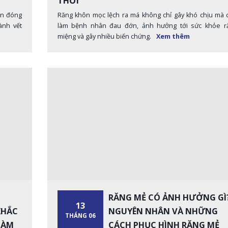
THỜI
ôn đóng
Răng khôn mọc lệch ra má không chỉ gây khó chịu mà 
ành vết
làm bệnh nhân đau đớn, ảnh hưởng tới sức khỏe r
miệng và gây nhiều biến chứng.
Xem thêm
RĂNG MẺ CÓ ẢNH HƯỞNG GÌ
13
KHẮC
NGUYÊN NHÂN VÀ NHỮNG
THÁNG 06
HÀM
CÁCH PHỤC HÌNH RĂNG MẺ