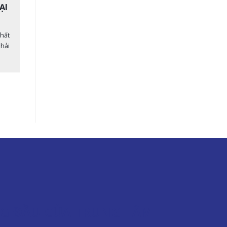
ẠI
hất
phải
NG ĐẦU CỦA TRUNG TÂM