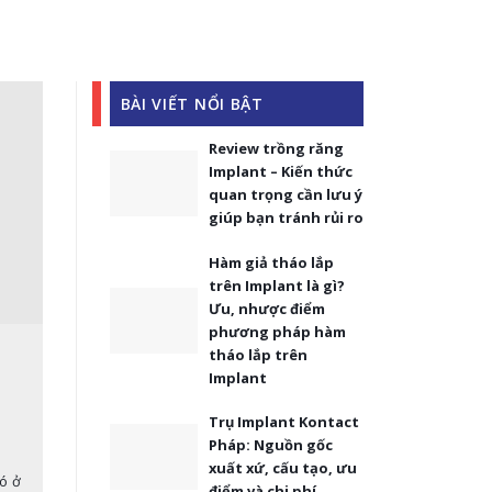
BÀI VIẾT NỔI BẬT
Review trồng răng
Implant – Kiến thức
quan trọng cần lưu ý
giúp bạn tránh rủi ro
Hàm giả tháo lắp
trên Implant là gì?
Ưu, nhược điểm
phương pháp hàm
tháo lắp trên
Implant
Trụ Implant Kontact
Pháp: Nguồn gốc
xuất xứ, cấu tạo, ưu
có ở
điểm và chi phí