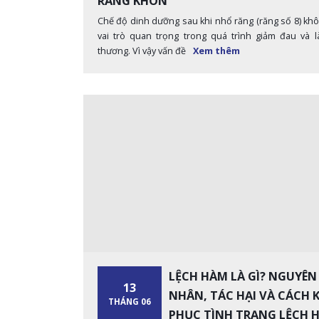
RĂNG KHÔN
Chế độ dinh dưỡng sau khi nhổ răng (răng số 8) kh
vai trò quan trọng trong quá trình giảm đau và l
thương. Vì vậy vấn đề
Xem thêm
LỆCH HÀM LÀ GÌ? NGUYÊN
13
NHÂN, TÁC HẠI VÀ CÁCH 
THÁNG 06
PHỤC TÌNH TRẠNG LỆCH 