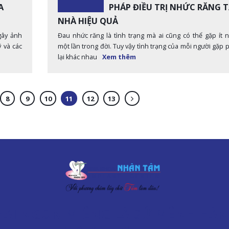
A
PHÁP ĐIỀU TRỊ NHỨC RĂNG T
NHÀ HIỆU QUẢ
gây ảnh
Đau nhức răng là tình trạng mà ai cũng có thể gặp ít n
 và các
một lần trong đời. Tuy vậy tình trạng của mỗi người gặp 
lại khác nhau
Xem thêm
8
9
10
11
12
13
HAI NGON MIỆNG LÀ SỨ MỆNH HÀ