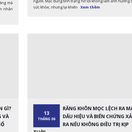
người. Mặc dùng tình trạng hở lợi không làm ảnh hưởng 
răng mà
sức khỏe, nhưng lại khiến
Xem thêm
ên nhân
 GÌ?
RĂNG KHÔN MỌC LỆCH RA MÁ
13
 VÀ
DẤU HIỆU VÀ BIẾN CHỨNG X
THÁNG 06
HỔ
RA NẾU KHÔNG ĐIỀU TRỊ KỊP