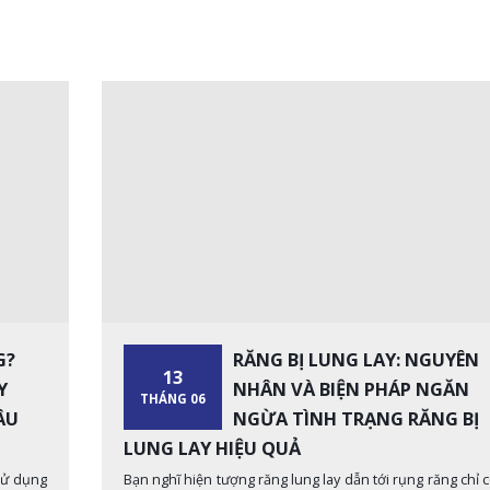
G?
RĂNG BỊ LUNG LAY: NGUYÊN
13
Y
NHÂN VÀ BIỆN PHÁP NGĂN
THÁNG 06
ÂU
NGỪA TÌNH TRẠNG RĂNG BỊ
LUNG LAY HIỆU QUẢ
sử dụng
Bạn nghĩ hiện tượng răng lung lay dẫn tới rụng răng chỉ 