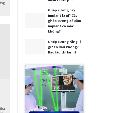
ưng
Ghép xương cấy
implant là gì? Cấy
ghép xương để cắm
implant có mắc
không?
Ghép xương răng là
gì? Có đau không?
Bao lâu thì lành?
iều