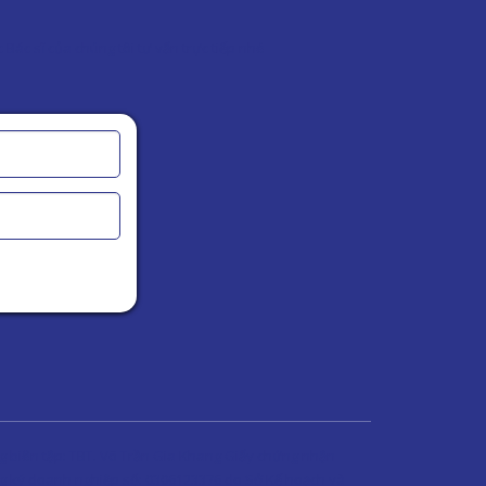
Bác sĩ của chúng tôi tư vấn trực tiếp nhé
g biên tập:
TBT. Võ Trần Gia Khang
Giấy chứng nhận
g ký doanh nghiệp số: 0306123376 do Sở Kế hoạch và